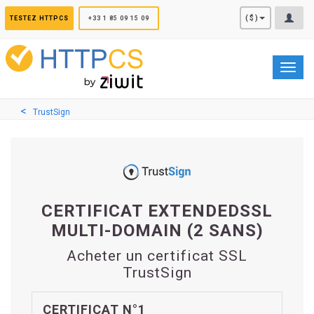
Panneau de gestion des cookies
($)
TESTEZ HTTPCS
+33 1 85 09 15 09
Toggl
navig
TrustSign
CERTIFICAT EXTENDEDSSL
MULTI-DOMAIN (2 SANS)
Acheter un certificat SSL
TrustSign
CERTIFICAT N°1