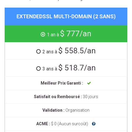
EXTENDEDSSL MULTI-DOMAIN (2 SANS)
$ 777/an
1 an à
$ 558.5/an
2 ans à
$ 518.7/an
3 ans à
Meilleur Prix Garanti :
Satisfait ou Remboursé :
30 jours
Validation :
Organisation
ACME :
$ 0 (Aucun surcoût)