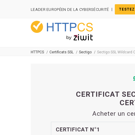
Panneau de gestion des cookies
|
LEADER EUROPÉEN DE LA CYBERSÉCURITÉ
TESTEZ
HTTPCS
Certificats SSL
Sectigo
Sectigo SSL Wildcard C
CERTIFICAT SE
CER
Acheter un ce
CERTIFICAT N°1