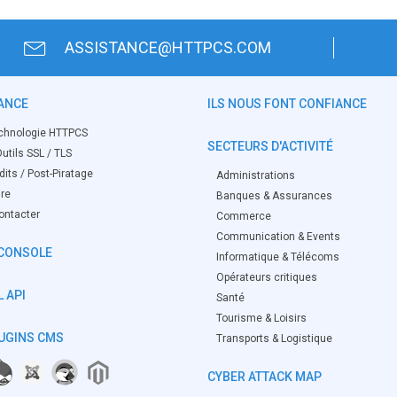
ASSISTANCE@HTTPCS.COM
ANCE
ILS NOUS FONT CONFIANCE
chnologie HTTPCS
SECTEURS D'ACTIVITÉ
utils SSL / TLS
its / Post-Piratage
Administrations
ire
Banques & Assurances
ontacter
Commerce
Communication & Events
CONSOLE
Informatique & Télécoms
Opérateurs critiques
 API
Santé
Tourisme & Loisirs
UGINS CMS
Transports & Logistique
CYBER ATTACK MAP