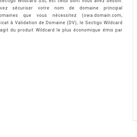
t Sectigo Wildcard SSL est celui dont vous avez besoin.
uvez sécuriser votre nom de domaine principal
omaines que vous nécessitez (owa.domain.com,
ficat à Validation de Domaine (DV), le Sectigo Wildcard
’agit du produit Wildcard le plus économique émis par