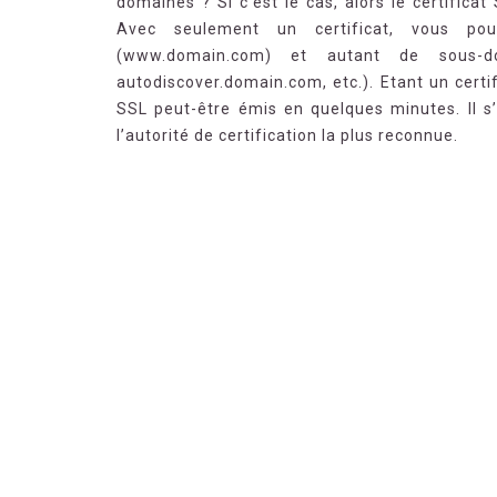
domaines ? Si c’est le cas, alors le certifica
Avec seulement un certificat, vous po
(www.domain.com) et autant de sous-d
autodiscover.domain.com, etc.). Etant un certi
SSL peut-être émis en quelques minutes. Il s
l’autorité de certification la plus reconnue.