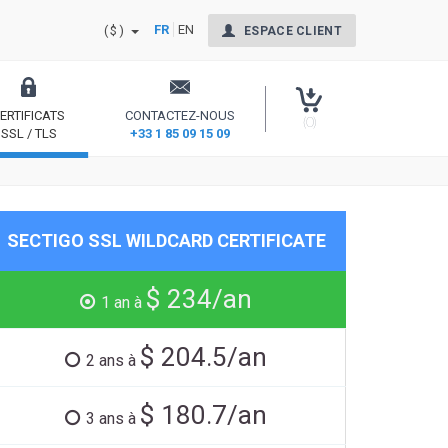
FR
EN
($)
ESPACE CLIENT
ERTIFICATS
CONTACTEZ-NOUS
(0)
SSL / TLS
+33 1 85 09 15 09
nt Signing
Sécurisez votre site et rassurez vos internautes
SECTIGO SSL WILDCARD CERTIFICATE
$ 234/an
1 an à
$ 204.5/an
2 ans à
$ 180.7/an
3 ans à