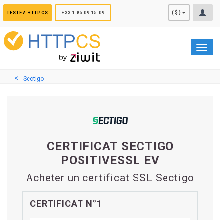
Panneau de gestion des cookies
($)
TESTEZ HTTPCS
+33 1 85 09 15 09
Toggl
navig
Sectigo
CERTIFICAT SECTIGO
POSITIVESSL EV
Acheter un certificat SSL Sectigo
CERTIFICAT N°1