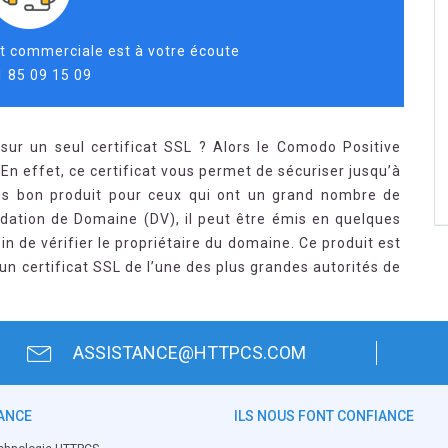
t commerciale est à votre écoute
1 85 09 15 09
sur un seul certificat SSL ? Alors le Comodo Positive
 En effet, ce certificat vous permet de sécuriser jusqu’à
rès bon produit pour ceux qui ont un grand nombre de
idation de Domaine (DV), il peut être émis en quelques
oin de vérifier le propriétaire du domaine. Ce produit est
un certificat SSL de l’une des plus grandes autorités de
ASSISTANCE@HTTPCS.COM
ANCE
ILS NOUS FONT CONFIANCE