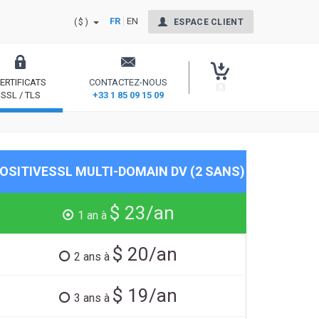
FR
EN
($)
ESPACE CLIENT
ERTIFICATS
CONTACTEZ-NOUS
(0)
SSL / TLS
+33 1 85 09 15 09
nt Signing
Sécurisez votre site et rassurez vos internautes
OSITIVESSL MULTI-DOMAIN DV (2 SANS)
$ 23/an
1 an à
$ 20/an
2 ans à
$ 19/an
3 ans à