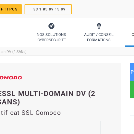
 HTTPCS
+33 1 85 09 15 09
NOS SOLUTIONS
AUDIT / CONSEIL
C
CYBERSÉCURITÉ
FORMATIONS
TrustSign, Comodo, Sectigo, RapidSSL, GeoTrust, Thawte
Le protocole pour générer des certificats simplement
Code Signing, Email Signing, Docume
main DV (2 SANs)
P
ESSL MULTI-DOMAIN DV (2
SANS)
rtificat SSL Comodo