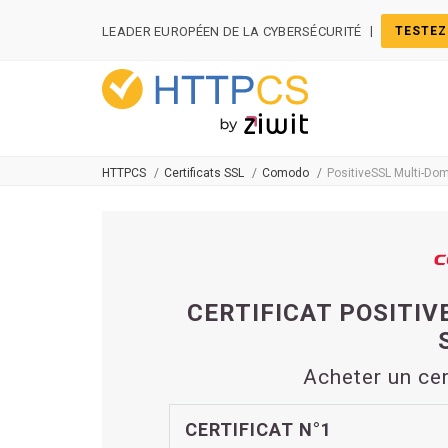
Panneau de gestion des cookies
|
LEADER EUROPÉEN DE LA CYBERSÉCURITÉ
TESTEZ
HTTPCS
Certificats SSL
Comodo
PositiveSSL Multi-Do
CERTIFICAT POSITIV
Acheter un ce
CERTIFICAT N°1