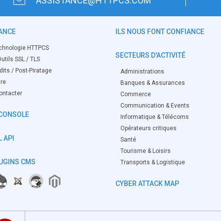
ASSISTANCE@HTTPCS.COM
ANCE
ILS NOUS FONT CONFIANCE
chnologie HTTPCS
SECTEURS D'ACTIVITÉ
utils SSL / TLS
its / Post-Piratage
Administrations
ire
Banques & Assurances
ontacter
Commerce
Communication & Events
CONSOLE
Informatique & Télécoms
Opérateurs critiques
 API
Santé
Tourisme & Loisirs
UGINS CMS
Transports & Logistique
CYBER ATTACK MAP