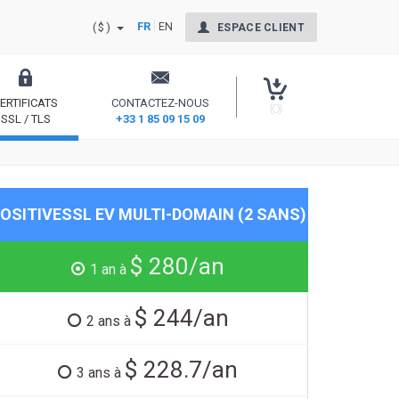
FR
EN
($)
ESPACE CLIENT
ERTIFICATS
CONTACTEZ-NOUS
(0)
SSL / TLS
+33 1 85 09 15 09
nt Signing
Sécurisez votre site et rassurez vos internautes
OSITIVESSL EV MULTI-DOMAIN (2 SANS)
$ 280/an
1 an à
$ 244/an
2 ans à
$ 228.7/an
3 ans à