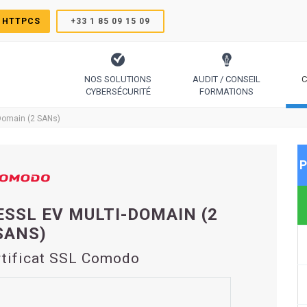
 HTTPCS
+33 1 85 09 15 09
NOS SOLUTIONS
AUDIT / CONSEIL
C
CYBERSÉCURITÉ
FORMATIONS
TrustSign, Comodo, Sectigo, RapidSSL, GeoTrust, Thawte
Le protocole pour générer des certificats simplement
Code Signing, Email Signing, Docume
-Domain (2 SANs)
P
ESSL EV MULTI-DOMAIN (2
SANS)
rtificat SSL Comodo