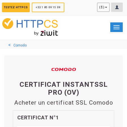
Panneau de gestion des cookies
($)
TESTEZ HTTPCS
+33 1 85 09 15 09
Toggl
navig
Comodo
CERTIFICAT INSTANTSSL
PRO (OV)
Acheter un certificat SSL Comodo
CERTIFICAT N°1