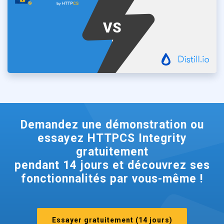
VS
Demandez une démonstration ou
essayez HTTPCS Integrity
gratuitement
pendant 14 jours et découvrez ses
fonctionnalités par vous-même !
Essayer gratuitement (14 jours)