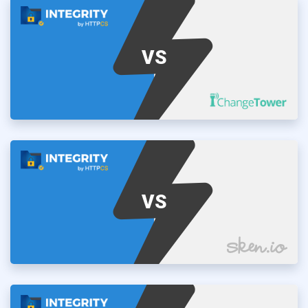
VS
VS