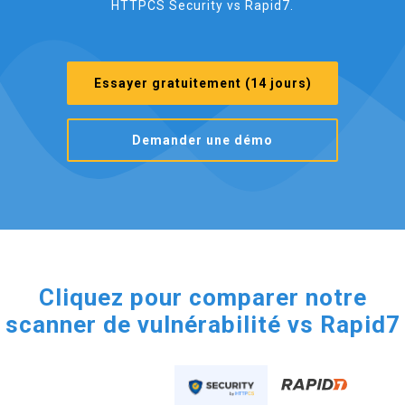
HTTPCS Security vs Rapid7.
Essayer gratuitement (14 jours)
Demander une démo
Cliquez pour comparer notre
scanner de vulnérabilité vs Rapid7