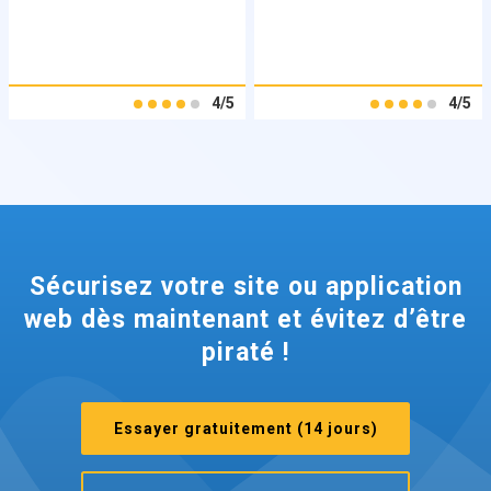
4/5
4/5
Sécurisez votre site ou application
web dès maintenant et évitez d’être
piraté !
Essayer gratuitement (14 jours)