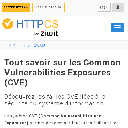
Panneau de gestion des cookies
($)
TESTEZ HTTPCS
+33 1 85 09 15 09
Toggl
navig
Classement OWASP
Tout savoir sur les Common
Vulnerabilities Exposures
(CVE)
Découvrez les failles CVE liées à la
sécurité du système d'information
Le système CVE
(Common Vulnerabilities and
Exposures)
permet de recenser toutes les failles et les