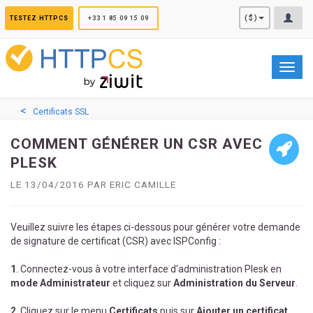
Panneau de gestion des cookies
($)
TESTEZ HTTPCS
+33 1 85 09 15 09
Toggl
navig
Certificats SSL
COMMENT GÉNÉRER UN CSR AVEC
PLESK
LE 13/04/2016 PAR ERIC CAMILLE
Veuillez suivre les étapes ci-dessous pour générer votre demande
de signature de certificat (CSR) avec ISPConfig :
1
. Connectez-vous à votre interface d'administration Plesk en
mode Administrateur
et cliquez sur
Administration du Serveur
.
2
. Cliquez sur le menu
Certificats
puis sur
Ajouter un certificat
.