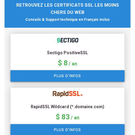
RETROUVEZ LES CERTIFICATS SSL LES MOINS
CHERS DU WEB
Conseils & Support technique en Français inclus
Sectigo PositiveSSL
$ 8
/ an
PLUS D'INFOS
RapidSSL Wildcard (*.domaine.com)
$ 83
/ an
PLUS D'INFOS