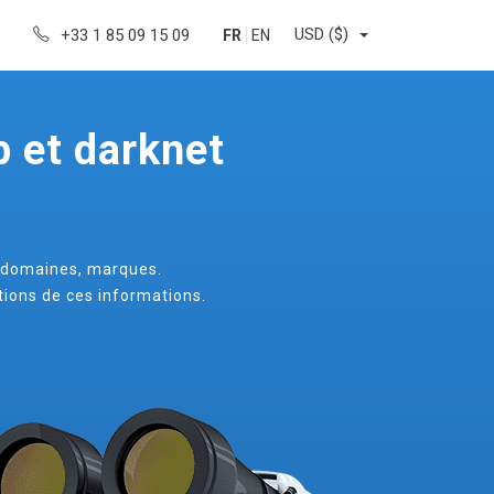
USD
($)
+33 1 85 09 15 09
FR
EN
 et darknet
de domaines, marques.
ions de ces informations.