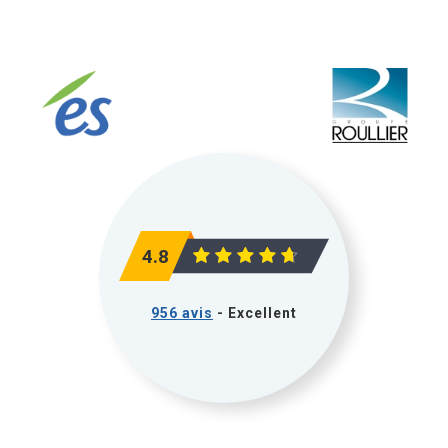
4.8
956 avis
- Excellent