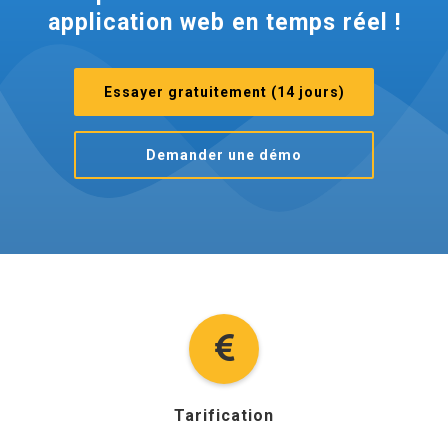
application web en temps réel !
Essayer gratuitement (14 jours)
Demander une démo
Tarification