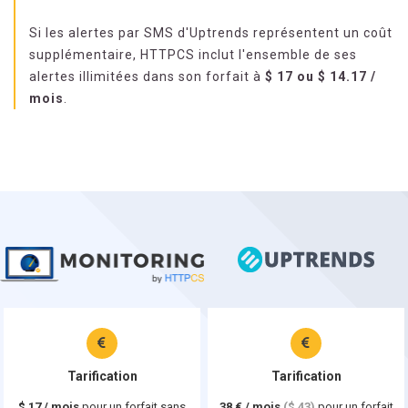
Si les alertes par SMS d'Uptrends représentent un coût
supplémentaire, HTTPCS inclut l'ensemble de ses
alertes illimitées dans son forfait à
$
17
ou
$
14.17
/
mois
.
Tarification
Tarification
$
17
/ mois
pour un forfait sans
38 € / mois
($ 43)
pour un forfait